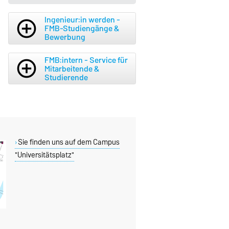
beenhere
Projekte
Ingenieur:in werden -
add_circle_outline
FMB-Studiengänge &
Bewerbung
FMB:intern - Service für
add_circle_outline
Mitarbeitende &
Studierende
Sie finden uns auf dem Campus
"Universitätsplatz"