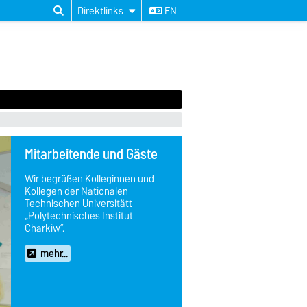
Direktlinks
EN
Mitarbeitende und Gäste
Wir begrüßen Kolleginnen und
Kollegen der Nationalen
Technischen Universitätt
„Polytechnisches Institut
Charkiw“.
mehr...