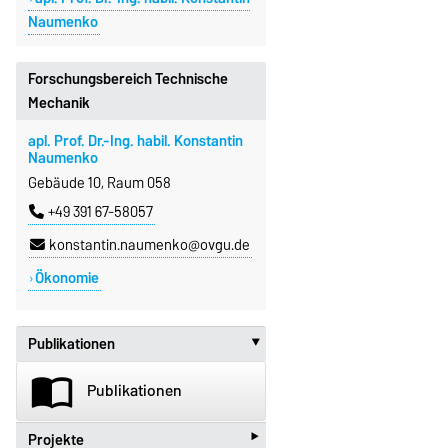
Naumenko
Forschungsbereich Technische
Mechanik
apl. Prof. Dr.-Ing. habil. Konstantin
Naumenko
Gebäude 10, Raum 058
+49 391 67-58057
konstantin.naumenko@ovgu.de
Ökonomie
Publikationen
‣
import_contacts
Publikationen
‣
Projekte