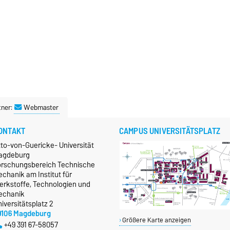
tner:
Webmaster
ONTAKT
CAMPUS UNIVERSITÄTSPLATZ
tto-von-Guericke- Universität
agdeburg
orschungsbereich Technische
chanik am Institut für
erkstoffe, Technologien und
echanik
iversitätsplatz 2
9106 Magdeburg
Größere Karte anzeigen
+49 391 67-58057