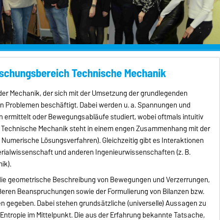
rschungsbereich Technische Mechanik
 der Mechanik, der sich mit der Umsetzung der grundlegenden
 Problemen beschäftigt. Dabei werden u. a. Spannungen und
 ermittelt oder Bewegungsabläufe studiert, wobei oftmals intuitiv
e Technische Mechanik steht in einem engen Zusammenhang mit der
Numerische Lösungsverfahren). Gleichzeitig gibt es Interaktionen
terialwissenschaft und anderen Ingenieurwissenschaften (z. B.
ik).
 die geometrische Beschreibung von Bewegungen und Verzerrungen,
äußeren Beanspruchungen sowie der Formulierung von Bilanzen bzw.
en gegeben. Dabei stehen grundsätzliche (universelle) Aussagen zu
 Entropie im Mittelpunkt. Die aus der Erfahrung bekannte Tatsache,