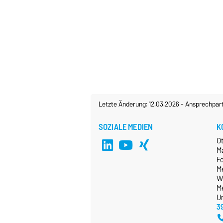
Letzte Änderung: 12.03.2026
-
Ansprechpar
SOZIALE MEDIEN
K
O
M
F
Me
W
M
Un
3